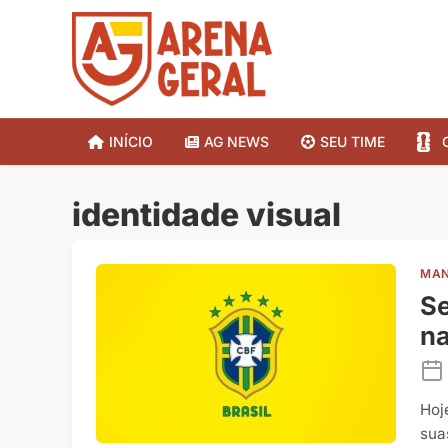
INÍCIO
AG NEWS
SEU TIME
identidade visual
MAN
Se
na
Hoj
sua