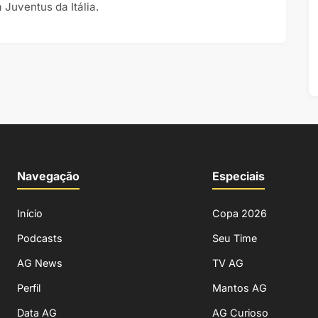
 Juventus da Itália.
Navegação
Especiais
Início
Copa 2026
Podcasts
Seu Time
AG News
TV AG
Perfil
Mantos AG
Data AG
AG Curioso