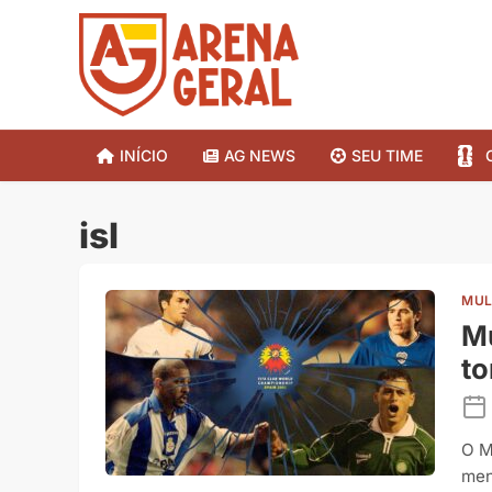
INÍCIO
AG NEWS
SEU TIME
isl
MUL
Mu
to
O M
men