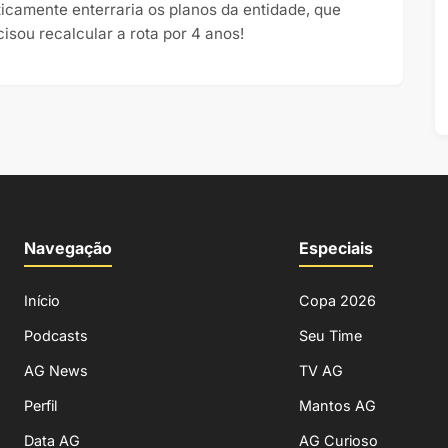
ticamente enterraria os planos da entidade, que
cisou recalcular a rota por 4 anos!
Navegação
Especiais
Início
Copa 2026
Podcasts
Seu Time
AG News
TV AG
Perfil
Mantos AG
Data AG
AG Curioso