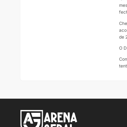
mes
fec
Che
aco
de 
O D
Con
ten