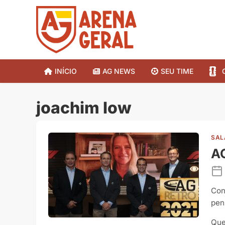
INÍCIO
AG NEWS
SEU TIME
joachim low
SAL
AG
Con
pen
Que