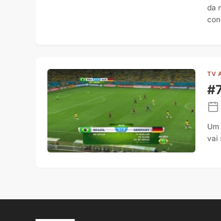
da 
con
TV 
#
Um 
vai