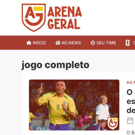
INÍCIO
AG NEWS
SEU TIME
jogo completo
AG 
O 
es
d
O B