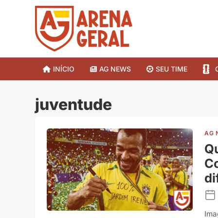
INÍCIO
AG NEWS
SEU TIME
juventude
AG 
Qu
C
di
Ima