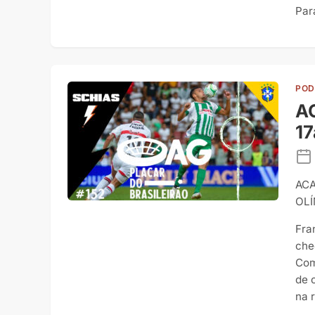
Para
POD
AG
17
ACA
OLÍ
Fra
che
Com
de 
na 