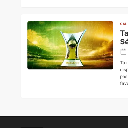
SAL
Ta
Sé
Tá 
dis
pas
fav