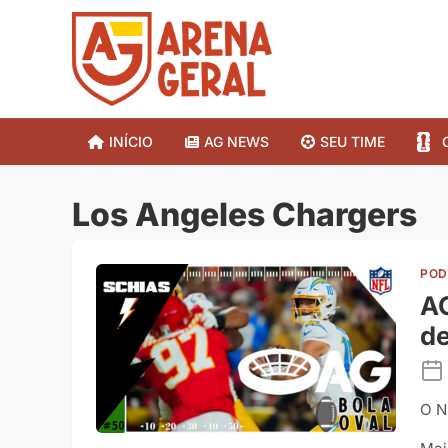
INÍCIO
AG NEWS
SEU TIME
Los Angeles Chargers
POD
AG
d
O N