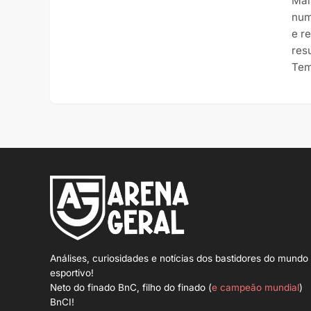
Mai
num
e r
res
Tem
Análises, curiosidades e notícias dos bastidores do mundo
esportivo!
Neto do finado BnC, filho do finado (
e campeão mundial
)
BnCI!