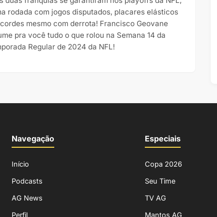
s duas franquias se garantiram nos playoffs da NFL,
a rodada com jogos disputados, placares elásticos
ecordes mesmo com derrota! Francisco Geovane
ume pra você tudo o que rolou na Semana 14 da
porada Regular de 2024 da NFL!
Navegação
Especiais
Início
Copa 2026
Podcasts
Seu Time
AG News
TV AG
Perfil
Mantos AG