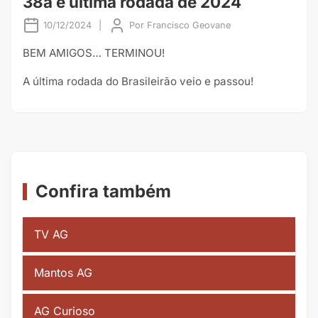
38a e última rodada de 2024
10/12/2024
|
Por
Francisco Geovane
BEM AMIGOS… TERMINOU!
A última rodada do Brasileirão veio e passou!
Confira também
TV AG
Mantos AG
AG Curioso