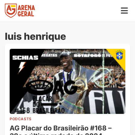
luis henrique
PODCASTS
AG Placar do Brasileirão #168 –