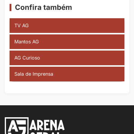
Confira também
TV AG
Mantos AG
AG Curioso
Sala de Imprensa