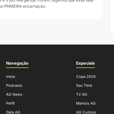
e é o juiz Margarida. Porém, digamos que essa seja
ua PRIMEIRA encarnação.
Navegação
Especiais
Início
Copa 2026
Podcasts
Seu Time
AG News
TV AG
Perfil
Mantos AG
Data AG
AG Curioso