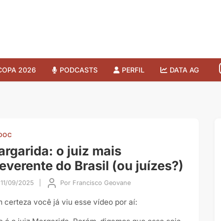
COPA 2026
PODCASTS
PERFIL
DATA AG
DOC
rgarida: o juiz mais
reverente do Brasil (ou juízes?)
11/09/2025
|
Por
Francisco Geovane
 certeza você já viu esse vídeo por aí: