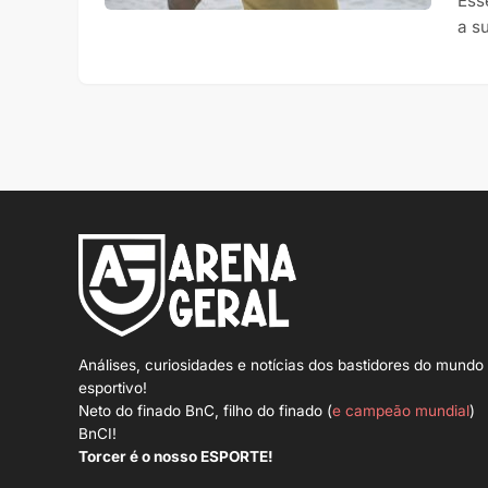
Ess
a s
Análises, curiosidades e notícias dos bastidores do mundo
esportivo!
Neto do finado BnC, filho do finado (
e campeão mundial
)
BnCI!
Torcer é o nosso ESPORTE!