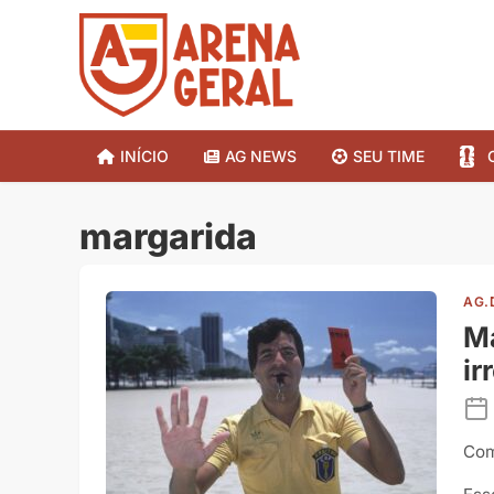
INÍCIO
AG NEWS
SEU TIME
margarida
AG.
Ma
ir
Com