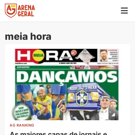
meia hora
AG RANKING
As maiores capas de jornais e