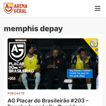
memphis depay
PODCASTS
AG Placar do Brasileirão #203 –