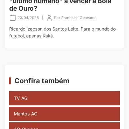
“último humano” a vencer a Bola
de Ouro?
23/04/2026
|
Por
Francisco Geovane
Ricardo Izecson dos Santos Leite. Para o mundo do
futebol, apenas Kaká.
Confira também
TV AG
Mantos AG