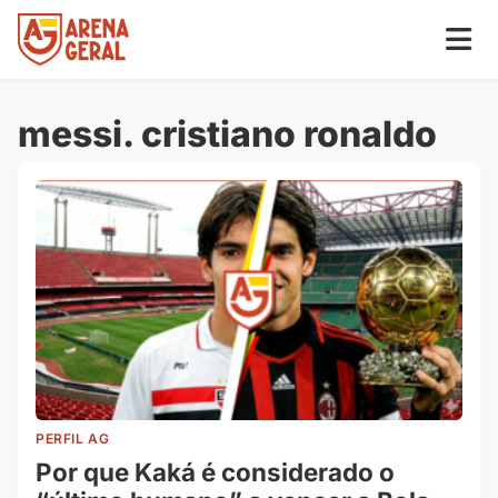
messi. cristiano ronaldo
PERFIL AG
Por que Kaká é considerado o