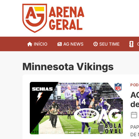
INÍCIO
AG NEWS
SEU TIME
Minnesota Vikings
POD
AG
d
PAP
DE 