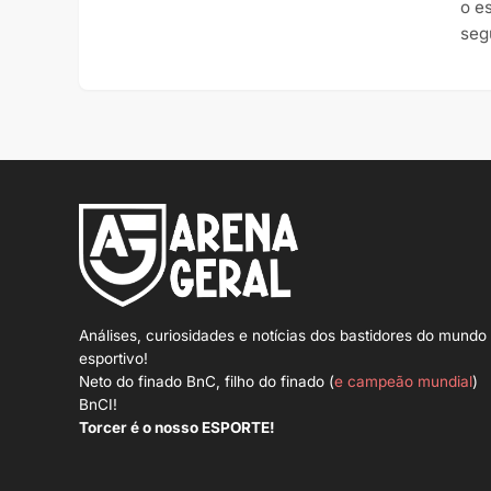
o e
seg
Análises, curiosidades e notícias dos bastidores do mundo
esportivo!
Neto do finado BnC, filho do finado (
e campeão mundial
)
BnCI!
Torcer é o nosso ESPORTE!