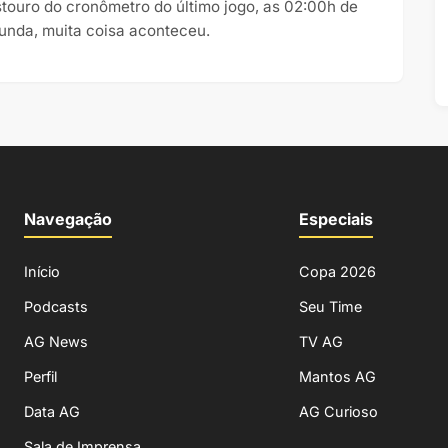
stouro do cronômetro do último jogo, as 02:00h de
unda, muita coisa aconteceu.
Navegação
Especiais
Início
Copa 2026
Podcasts
Seu Time
AG News
TV AG
Perfil
Mantos AG
Data AG
AG Curioso
Sala de Imprensa