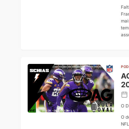
Fal
Fra
mai
tem
ass
POD
AG
2
O D
O d
NFL