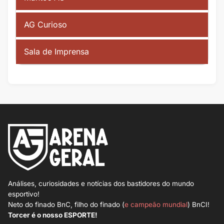
AG Curioso
Sala de Imprensa
Análises, curiosidades e notícias dos bastidores do mundo
esportivo!
Neto do finado BnC, filho do finado (
e campeão mundial
) BnCI!
Torcer é o nosso ESPORTE!