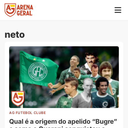
neto
AG FUTEBOL CLUBE
Qual é a origem do apelido “Bugre”