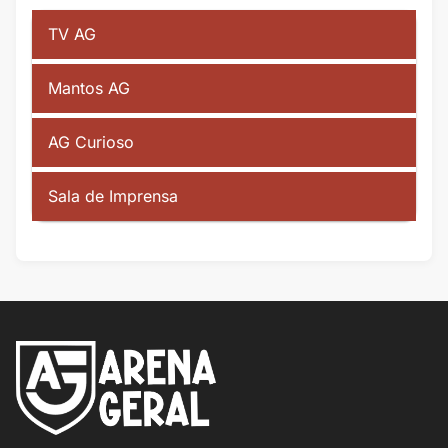
TV AG
Mantos AG
AG Curioso
Sala de Imprensa