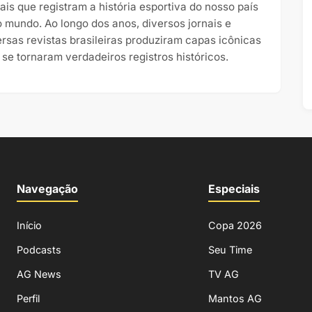
nais que registram a história esportiva do nosso país
o mundo. Ao longo dos anos, diversos jornais e
ersas revistas brasileiras produziram capas icônicas
 se tornaram verdadeiros registros históricos.
Navegação
Especiais
Início
Copa 2026
Podcasts
Seu Time
AG News
TV AG
Perfil
Mantos AG