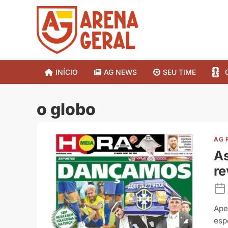
INÍCIO
AG NEWS
SEU TIME
o globo
AG 
As
re
Ape
esp