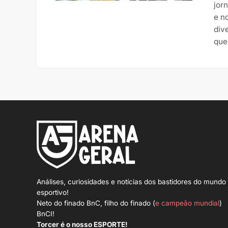
jor
e n
div
que
Análises, curiosidades e notícias dos bastidores do mundo
esportivo!
Neto do finado BnC, filho do finado (
e campeão mundial
)
BnCI!
Torcer é o nosso ESPORTE!