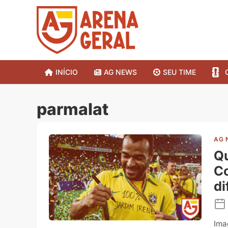
INÍCIO
AG NEWS
SEU TIME
parmalat
AG 
Qu
C
di
Ima