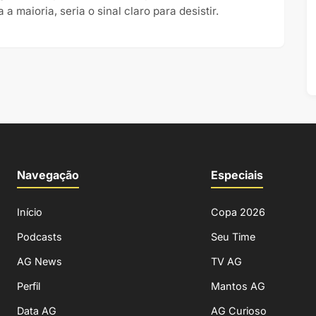
 a maioria, seria o sinal claro para desistir.
Navegação
Especiais
Início
Copa 2026
Podcasts
Seu Time
AG News
TV AG
Perfil
Mantos AG
Data AG
AG Curioso