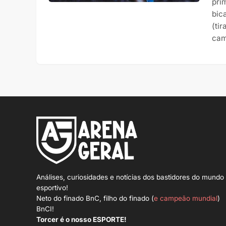
pri
bic
(ti
cam
Análises, curiosidades e notícias dos bastidores do mundo
esportivo!
Neto do finado BnC, filho do finado (
e campeão mundial
)
BnCI!
Torcer é o nosso ESPORTE!