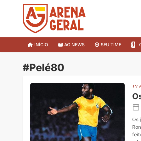
INÍCIO
AG NEWS
SEU TIME
#Pelé80
TV 
Os
Os 
Ron
fei