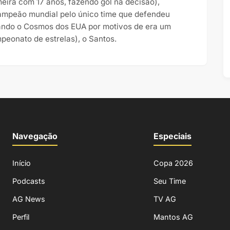
meira com 17 anos, fazendo gol na decisão),
ampeão mundial pelo único time que defendeu
rando o Cosmos dos EUA por motivos de era um
peonato de estrelas), o Santos.
Navegação
Especiais
Início
Copa 2026
Podcasts
Seu Time
AG News
TV AG
Perfil
Mantos AG