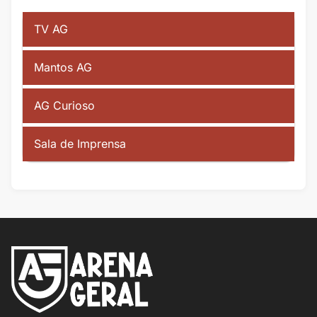
TV AG
Mantos AG
AG Curioso
Sala de Imprensa