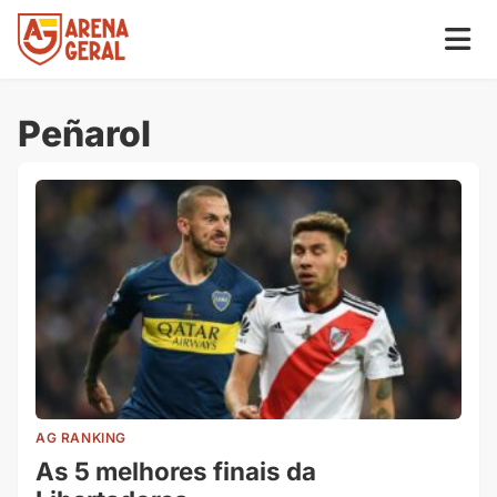
Peñarol
AG RANKING
As 5 melhores finais da