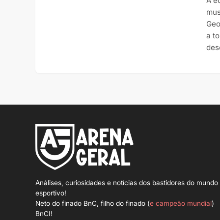
A e
mus
Geo
a t
des
Análises, curiosidades e notícias dos bastidores do mundo
esportivo!
Neto do finado BnC, filho do finado (
e campeão mundial
)
BnCI!