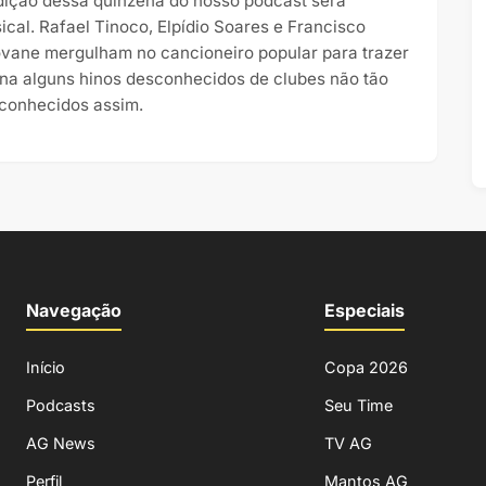
dição dessa quinzena do nosso podcast será
ical. Rafael Tinoco, Elpídio Soares e Francisco
vane mergulham no cancioneiro popular para trazer
ona alguns hinos desconhecidos de clubes não tão
conhecidos assim.
Navegação
Especiais
Início
Copa 2026
Podcasts
Seu Time
AG News
TV AG
Perfil
Mantos AG