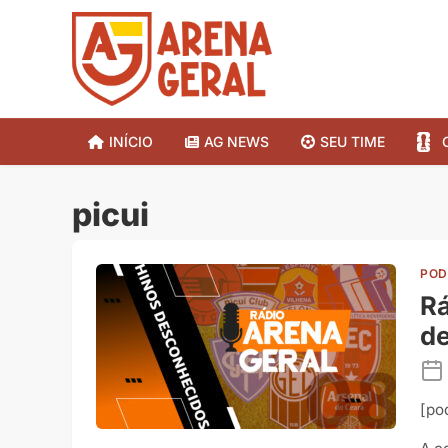
INÍCIO
AG NEWS
SEU TIME
picui
POD
Rá
de
[po