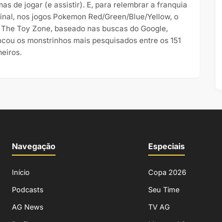
as de jogar (e assistir). E, para relembrar a franquia
ginal, nos jogos Pokemon Red/Green/Blue/Yellow, o
e The Toy Zone, baseado nas buscas do Google,
ncou os monstrinhos mais pesquisados entre os 151
meiros.
Navegação
Especiais
Início
Copa 2026
Podcasts
Seu Time
AG News
TV AG