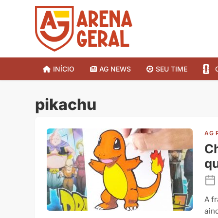
INÍCIO
AG NEWS
SEU TIME
pikachu
AG 
C
qu
A f
ain