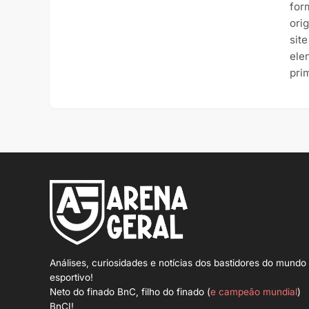
form
ori
sit
ele
pri
Análises, curiosidades e notícias dos bastidores do mundo
esportivo!
Neto do finado BnC, filho do finado (
e campeão mundial
)
BnCI!