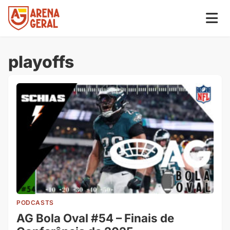
playoffs
PODCASTS
AG Bola Oval #54 – Finais de