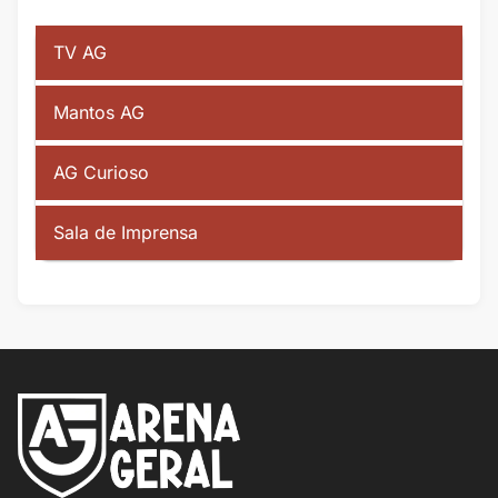
TV AG
Mantos AG
AG Curioso
Sala de Imprensa