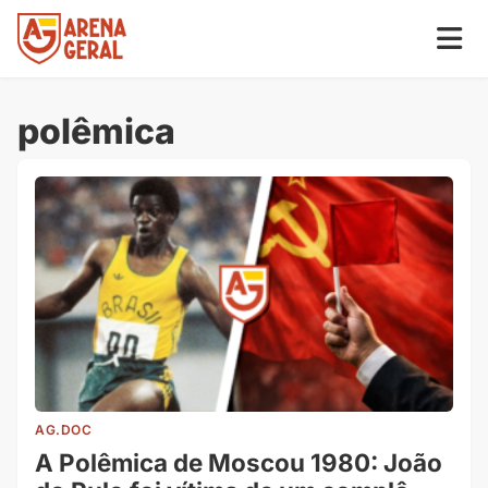
polêmica
AG.DOC
A Polêmica de Moscou 1980: João