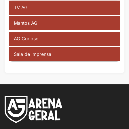
TV AG
Mantos AG
AG Curioso
Sala de Imprensa