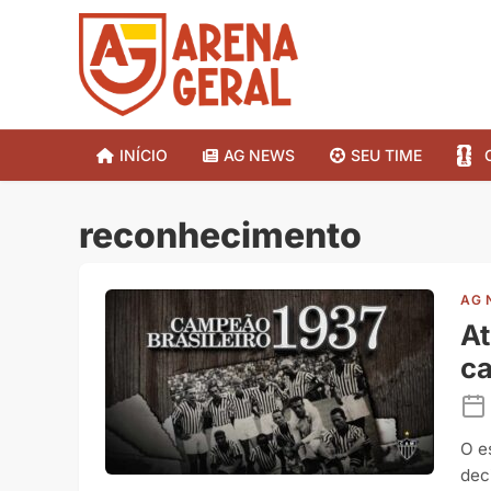
INÍCIO
AG NEWS
SEU TIME
reconhecimento
AG 
At
ca
O e
dec