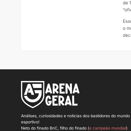
de 
“of
Ess
o m
dec
Análises, curiosidades e notícias dos bastidores do mundo
esportivo!
Neto do finado BnC, filho do finado (
e campeão mundial
)