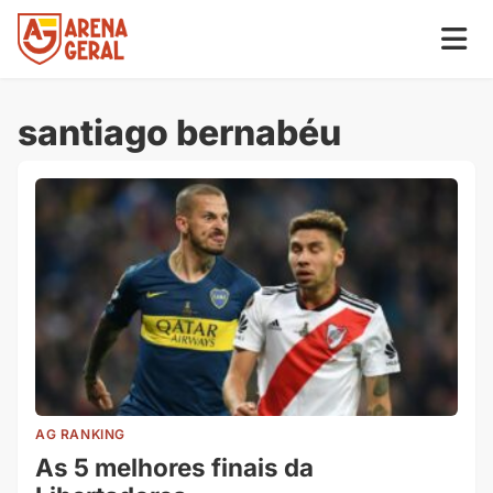
santiago bernabéu
AG RANKING
As 5 melhores finais da