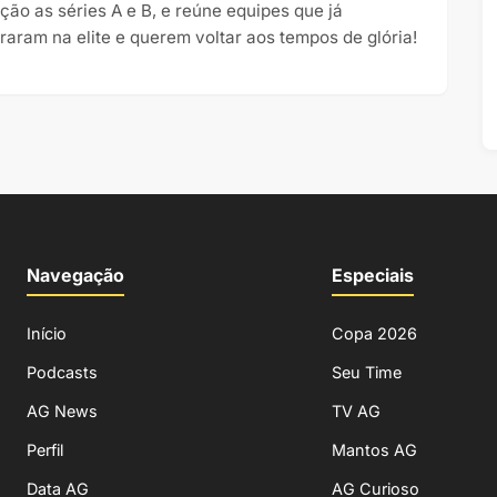
ação as séries A e B, e reúne equipes que já
uraram na elite e querem voltar aos tempos de glória!
Navegação
Especiais
Início
Copa 2026
Podcasts
Seu Time
AG News
TV AG
Perfil
Mantos AG
Data AG
AG Curioso