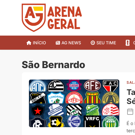
INÍCIO
AG NEWS
SEU TIME
São Bernardo
SAL
Ta
Sé
É o
ter