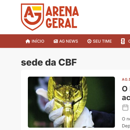
INÍCIO
AG NEWS
SEU TIME
sede da CBF
AG.
O 
ac
O n
Dep