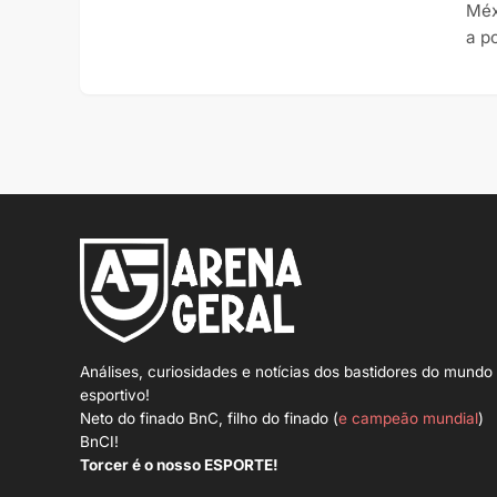
Méx
a p
Análises, curiosidades e notícias dos bastidores do mundo
esportivo!
Neto do finado BnC, filho do finado (
e campeão mundial
)
BnCI!
Torcer é o nosso ESPORTE!