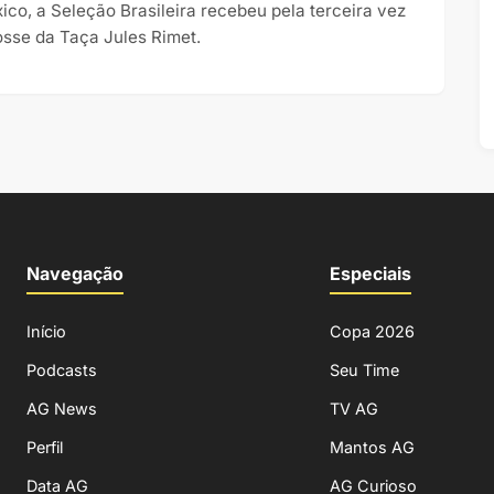
ico, a Seleção Brasileira recebeu pela terceira vez
osse da Taça Jules Rimet.
Navegação
Especiais
Início
Copa 2026
Podcasts
Seu Time
AG News
TV AG
Perfil
Mantos AG
Data AG
AG Curioso