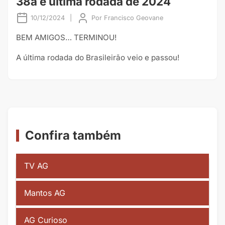
38a e última rodada de 2024
10/12/2024
|
Por
Francisco Geovane
BEM AMIGOS… TERMINOU!
A última rodada do Brasileirão veio e passou!
Confira também
TV AG
Mantos AG
AG Curioso