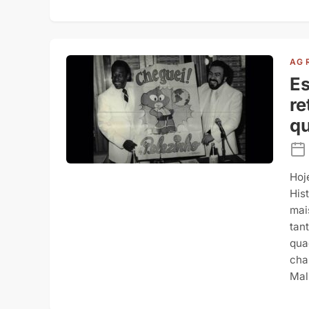
AG 
Es
re
q
Hoj
His
mai
tan
qua
cha
Mal