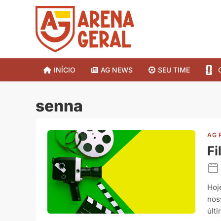
INÍCIO
AG NEWS
SEU TIME
senna
AG 
Fi
Hoj
nos
últ