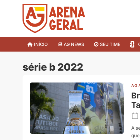
INÍCIO
AG NEWS
SEU TIME
série b 2022
AG 
Br
Ta
A s
que