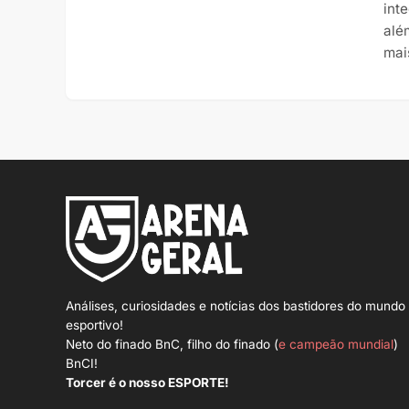
int
alé
mai
Análises, curiosidades e notícias dos bastidores do mundo
esportivo!
Neto do finado BnC, filho do finado (
e campeão mundial
)
BnCI!
Torcer é o nosso ESPORTE!