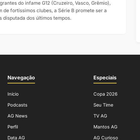
egrantes do infame G12 (Cruzeiro, Vasco, Grêmio),
m de fortíssimos clubes, a Série B promete ser a
s disputada dos últimos tempos.
Navegação
Especiais
Início
Copa 2026
Podcasts
Seu Time
AG News
TV AG
Perfil
Mantos AG
Data AG
AG Curioso