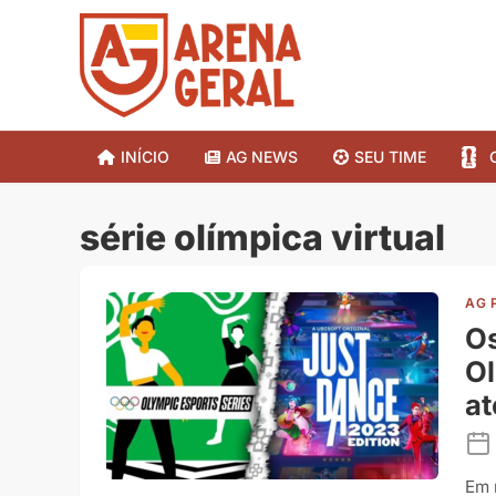
INÍCIO
AG NEWS
SEU TIME
série olímpica virtual
AG 
Os
Ol
at
Em 