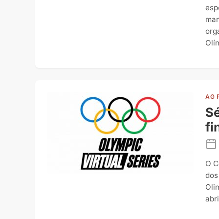
esp
man
org
Olí
AG 
Sé
fi
O C
dos
Oli
abr