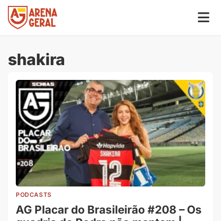
shakira
PODCASTS
AG Placar do Brasileirão #208 – Os