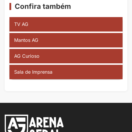
Confira também
TV AG
Mantos AG
AG Curioso
Sala de Imprensa