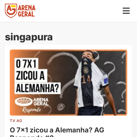
singapura
TV AG
O 7×1 zicou a Alemanha? AG