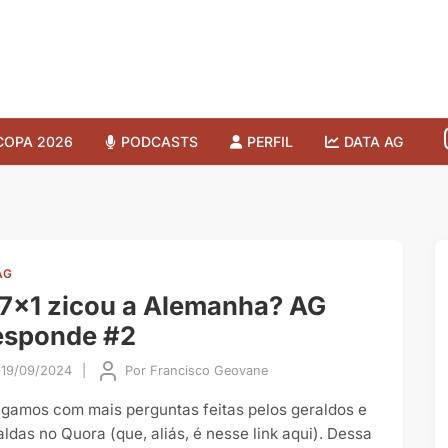
COPA 2026
PODCASTS
PERFIL
DATA AG
AG
7×1 zicou a Alemanha? AG
esponde #2
19/09/2024
|
Por
Francisco Geovane
gamos com mais perguntas feitas pelos geraldos e
aldas no Quora (que, aliás, é nesse link aqui). Dessa