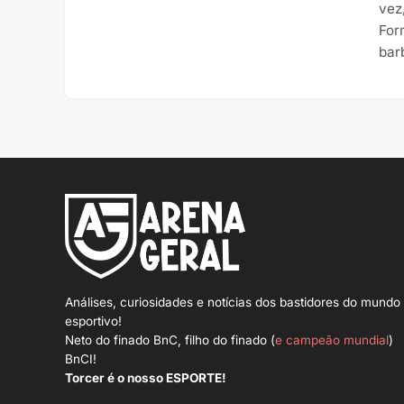
vez
For
bar
Análises, curiosidades e notícias dos bastidores do mundo
esportivo!
Neto do finado BnC, filho do finado (
e campeão mundial
)
BnCI!
Torcer é o nosso ESPORTE!