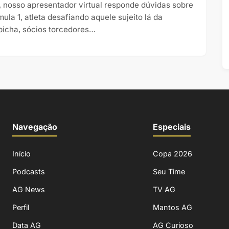
, nosso apresentador virtual responde dúvidas sobre
mula 1, atleta desafiando aquele sujeito lá da
bicha, sócios torcedores…
Navegação
Especiais
Início
Copa 2026
Podcasts
Seu Time
AG News
TV AG
Perfil
Mantos AG
Data AG
AG Curioso