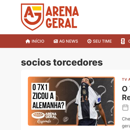
INÍCIO
AG NEWS
SEU TIME
socios torcedores
TV 
O 
R
Che
ger