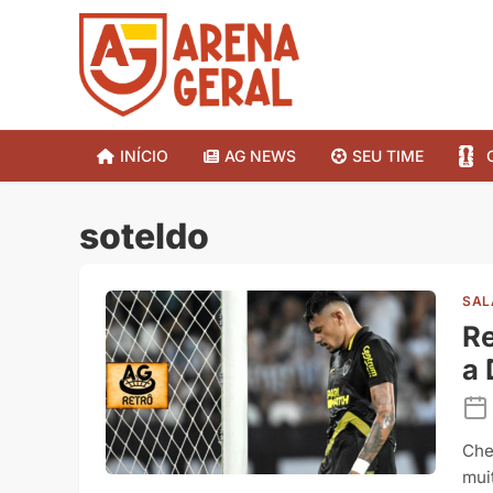
INÍCIO
AG NEWS
SEU TIME
soteldo
SAL
Re
a
Che
muit