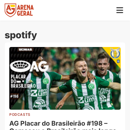
spotify
PODCASTS
AG Placar do Brasileirão #198 –