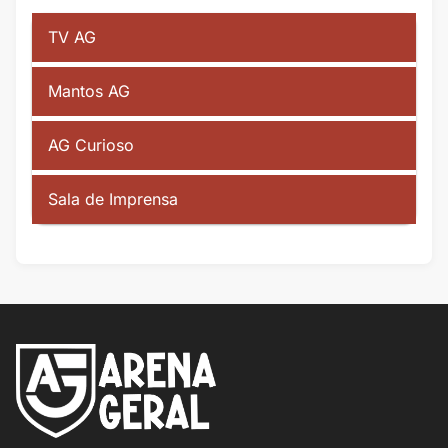
TV AG
Mantos AG
AG Curioso
Sala de Imprensa