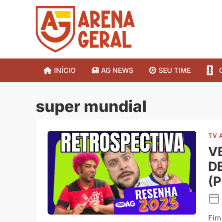
INÍCIO
AG NEWS
SEU TIME
super mundial
TV 
V
D
(P
Fim