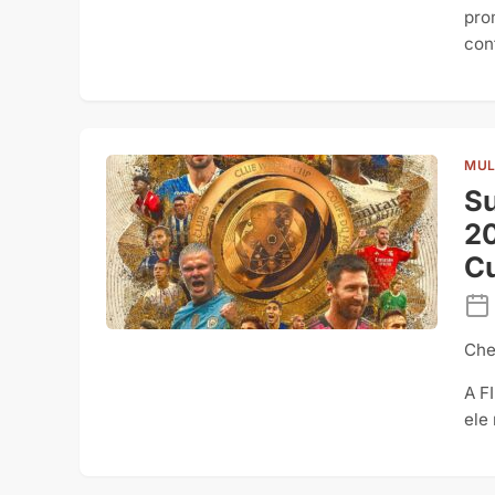
pro
con
MUL
Su
20
Cu
Che
A F
ele