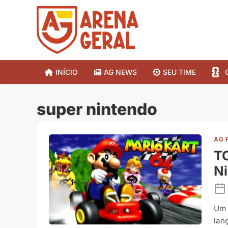
INÍCIO
AG NEWS
SEU TIME
super nintendo
AG 
TO
N
Um 
lan