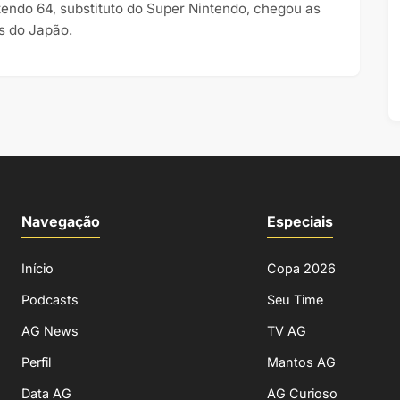
tendo 64, substituto do Super Nintendo, chegou as
as do Japão.
Navegação
Especiais
Início
Copa 2026
Podcasts
Seu Time
AG News
TV AG
Perfil
Mantos AG
Data AG
AG Curioso