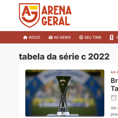
INÍCIO
AG NEWS
SEU TIME
tabela da série c 2022
AG 
Br
Ta
Vai
pre