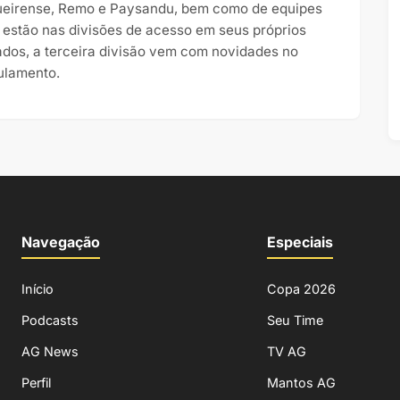
ueirense, Remo e Paysandu, bem como de equipes
 estão nas divisões de acesso em seus próprios
ados, a terceira divisão vem com novidades no
ulamento.
Navegação
Especiais
Início
Copa 2026
Podcasts
Seu Time
AG News
TV AG
Perfil
Mantos AG