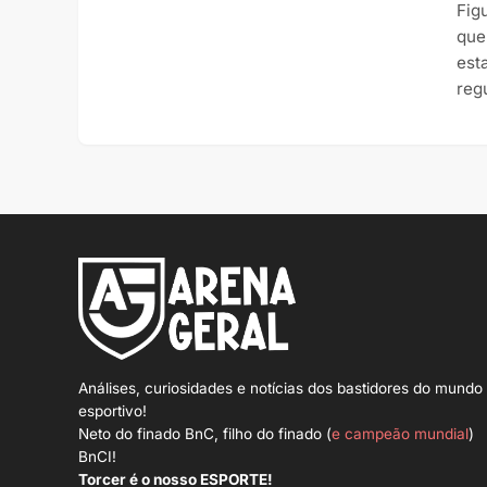
Fig
que
est
reg
Análises, curiosidades e notícias dos bastidores do mundo
esportivo!
Neto do finado BnC, filho do finado (
e campeão mundial
)
BnCI!
Torcer é o nosso ESPORTE!