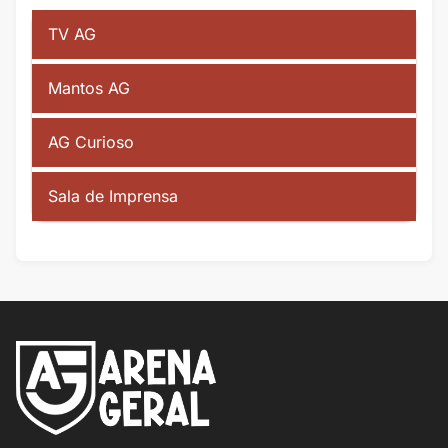
TV AG
Mantos AG
AG Curioso
Sala de Imprensa