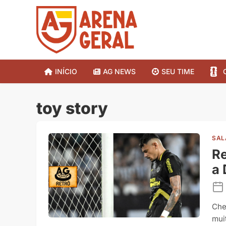
INÍCIO
AG NEWS
SEU TIME
toy story
SAL
Re
a
Che
muit