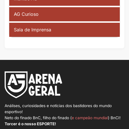
AG Curioso
Sala de Imprensa
Análises, curiosidades e notícias dos bastidores do mundo
esportivo!
Neto do finado BnC, filho do finado (
e campeão mundial
) BnCI!
Torcer é o nosso ESPORTE!