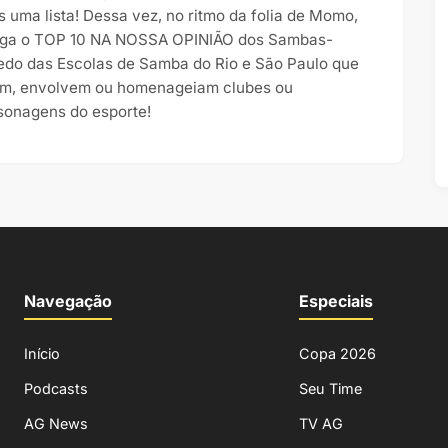
s uma lista! Dessa vez, no ritmo da folia de Momo,
ga o TOP 10 NA NOSSA OPINIÃO dos Sambas-
edo das Escolas de Samba do Rio e São Paulo que
am, envolvem ou homenageiam clubes ou
sonagens do esporte!
Navegação
Especiais
Início
Copa 2026
Podcasts
Seu Time
AG News
TV AG