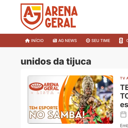
INÍCIO
AG NEWS
SEU TIME
unidos da tijuca
TV 
T
T
es
Emb