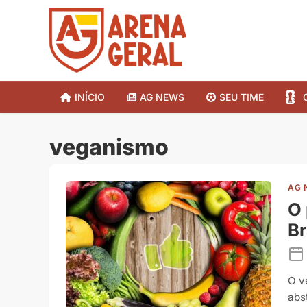
INÍCIO
AG NEWS
SEU TIME
veganismo
AG 
O 
Br
O v
abs