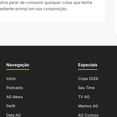
olve parar de consumir qualquer coisa que tenha
rediente animal em sua composição.
Navegação
Especiais
Início
Copa 2026
Podcasts
Seu Time
AG News
TV AG
Perfil
Mantos AG
Data AG
AG Curioso