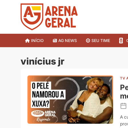
INÍCIO
AG NEWS
SEU TIME
vinícius jr
TV 
Pe
m
A c
pro