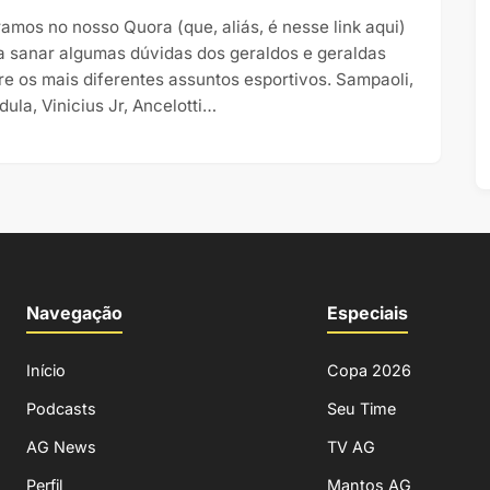
ramos no nosso Quora (que, aliás, é nesse link aqui)
a sanar algumas dúvidas dos geraldos e geraldas
re os mais diferentes assuntos esportivos. Sampaoli,
dula, Vinicius Jr, Ancelotti…
Navegação
Especiais
Início
Copa 2026
Podcasts
Seu Time
AG News
TV AG
Perfil
Mantos AG