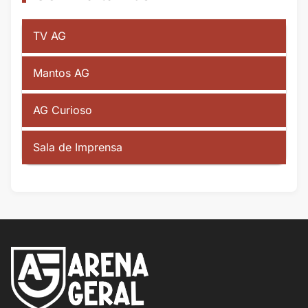
TV AG
Mantos AG
AG Curioso
Sala de Imprensa