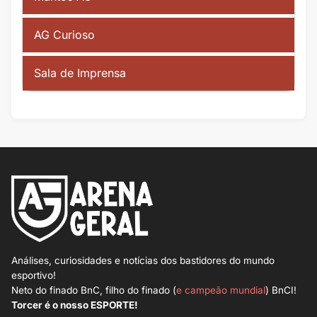
AG Curioso
Sala de Imprensa
Análises, curiosidades e notícias dos bastidores do mundo
esportivo!
Neto do finado BnC, filho do finado (
e campeão mundial
) BnCI!
Torcer é o nosso ESPORTE!